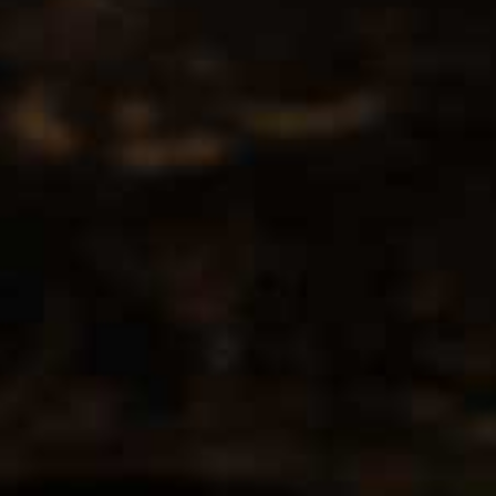
Contact
CCMS BV-DrinksforYou
Lange Kamstraat 29
1760 Roosdaal
info@drinksforyou.be