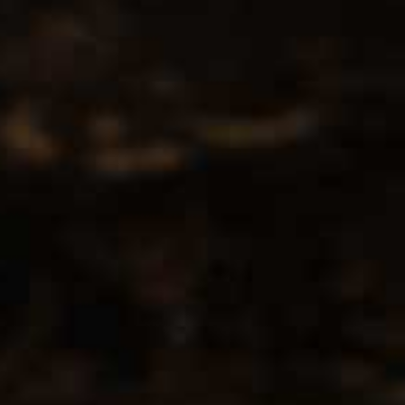
Contact
CCMS BV-DrinksforYou
Lange Kamstraat 29