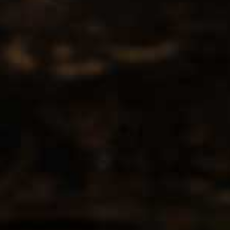
Contact
CCMS BV-DrinksforYou
Lange Kamstraat 29
1760 Roosdaal
info@drinksforyou.be