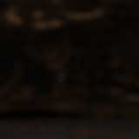
Contact
CCMS BV-DrinksforYou
Lange Kamstraat 29
1760 Roosdaal
info@drinksforyou.be
+32/474987459