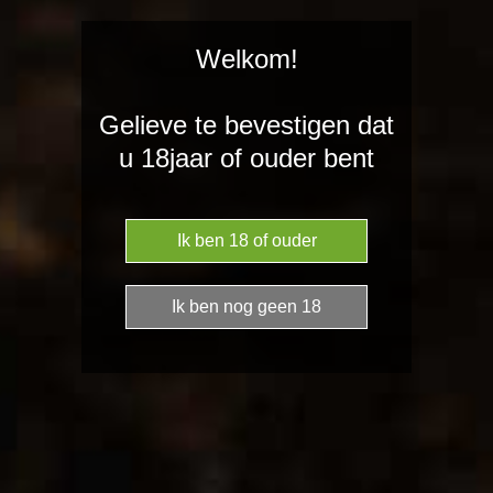
Welkom!
Gelieve te bevestigen dat
u 18jaar of ouder bent