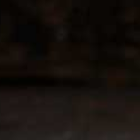
Contact
CCMS BV-DrinksforYou
Lange Kamstraat 29
1760 Roosdaal
info@drinksforyou.be
+32/474987459