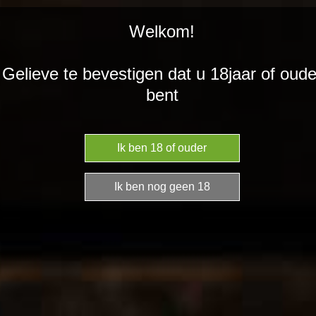
DRINKSFORYOU
Ga
Welkom!
direct
naar
de
With Love”
Gelieve te bevestigen dat u 18jaar of oude
hoofdinhoud
Montepulciano
bent
d’Abruzzo DOC
Nieuw
€ 12,00
In
winkelwagen
druif :
Montepulciano