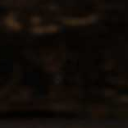
Contact
CCMS BV-DrinksforYou
Lange Kamstraat 29
1760 Roosdaal
info@drinksforyou.be
+32/474987459