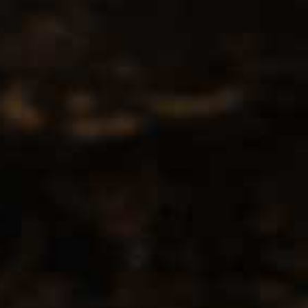
Contact
CCMS BV-DrinksforYou