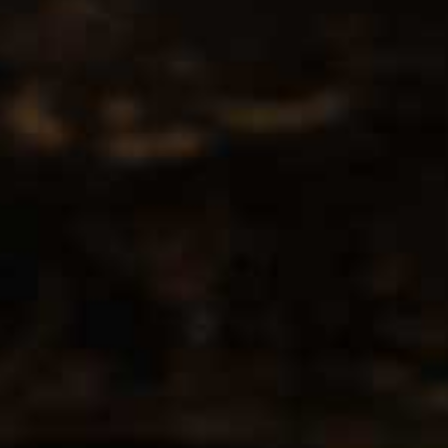
Contact
CCMS BV-DrinksforYou
Lange Kamstraat 29
1760 Roosdaal
info@drinksforyou.be