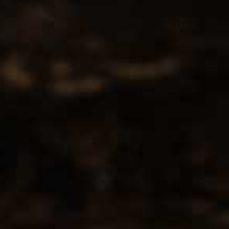
Contact
CCMS BV-DrinksforYou
Lange Kamstraat 29
1760 Roosdaal