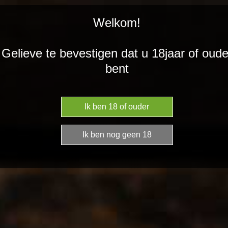
DRINKSFORYOU
Ga
Welkom!
direct
naar
de
Temporel
Gelieve te bevestigen dat u 18jaar of oude
hoofdinhoud
bent
€ 15,00
In
winkelwagen
Domaine des Pierrettes
Sauvignon
Strogeel
Krachtige neus,confijt
fruit , geroosterde
amandelen