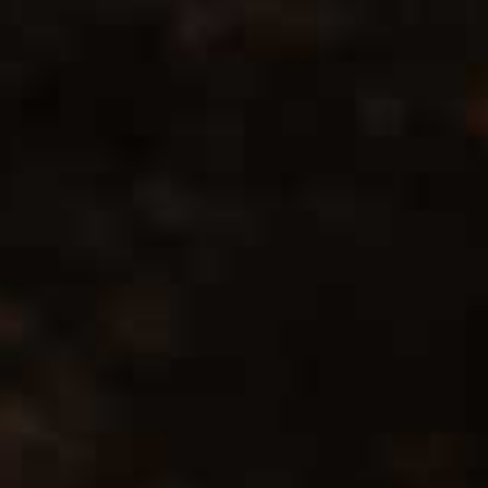
DRUIVENSOORT
90% Sangiovese, 5% Cabernet Sauvignon, 5% Merlot
VINIFICATIE
De wijngaarden bevinden zich tussen de 250 en 450 m boven de
zeespiegel en zijn zuid/zuidwest gericht. De ligging van de
wijngaarden kenmerken de wijn. De extreme
temperatuurverschillen tussen dag en nacht eind augustus tot
begin september, geven de druiven de ideale balans tussen
aciditeit, suikers en mogelijke kleurextractie. Een mooie en
elegante wijn aan het einde van de alcoholische gisting.
OMSCHRIJVING
Een warme moderne wijn met sterke noties van kersen, koffie,
vijgen en hout. In de neus elegante, fruitige aroma’s. In de mond