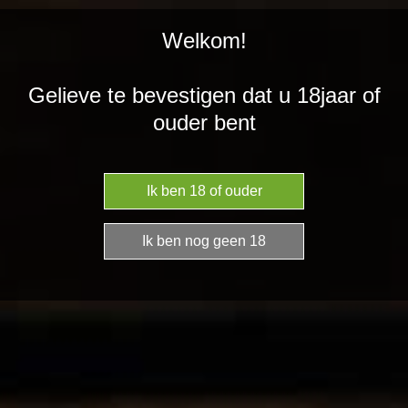
DRINKSFORYOU
Ga
Welkom!
direct
naar
de
Gelieve te bevestigen dat u 18jaar of
hoofdinhoud
ouder bent