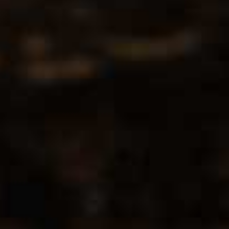
een gestructureerde complexe wijn die zacht en aangenaam is met
een intense lange afdronk.
WIJN & GERECHT
Deze wijn past uitstekend bij gegrild vlees en pasta’s met het
beste
vlees
Bestellen